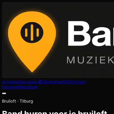
Artiesten
Oproepen
💍 Bruiloften
FAQ
Contact
Inloggen
Registreer
Bruiloft ·
Tilburg
Band huren voor je bruiloft