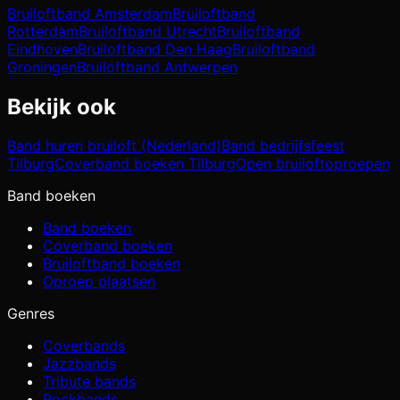
Bruiloftband
Amsterdam
Bruiloftband
Rotterdam
Bruiloftband
Utrecht
Bruiloftband
Eindhoven
Bruiloftband
Den Haag
Bruiloftband
Groningen
Bruiloftband
Antwerpen
Bekijk ook
Band huren bruiloft (Nederland)
Band bedrijfsfeest
Tilburg
Coverband boeken Tilburg
Open bruiloftoproepen
Band boeken
Band boeken
Coverband boeken
Bruiloftband boeken
Oproep plaatsen
Genres
Coverbands
Jazzbands
Tribute bands
Rockbands