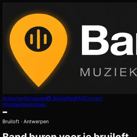
Artiesten
Oproepen
💍 Bruiloften
FAQ
Contact
Inloggen
Registreer
Bruiloft ·
Antwerpen
Band huren voor je bruiloft