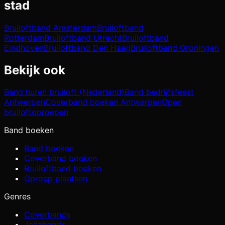
stad
Bruiloftband
Amsterdam
Bruiloftband
Rotterdam
Bruiloftband
Utrecht
Bruiloftband
Eindhoven
Bruiloftband
Den Haag
Bruiloftband
Groningen
Bekijk ook
Band huren bruiloft (Nederland)
Band bedrijfsfeest
Antwerpen
Coverband boeken Antwerpen
Open
bruiloftoproepen
Band boeken
Band boeken
Coverband boeken
Bruiloftband boeken
Oproep plaatsen
Genres
Coverbands
Jazzbands