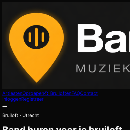
Artiesten
Oproepen
💍 Bruiloften
FAQ
Contact
Inloggen
Registreer
Bruiloft ·
Utrecht
Band huren voor je bruiloft