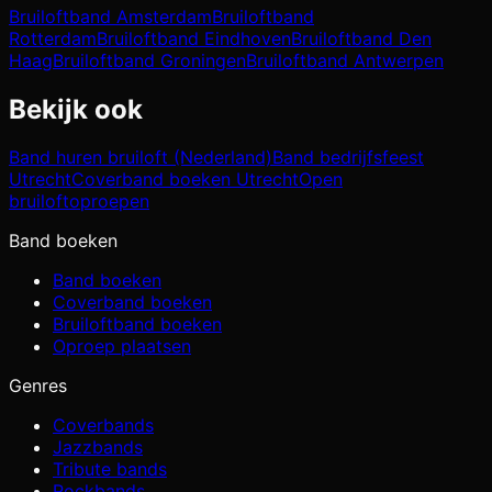
Bruiloftband
Amsterdam
Bruiloftband
Rotterdam
Bruiloftband
Eindhoven
Bruiloftband
Den
Haag
Bruiloftband
Groningen
Bruiloftband
Antwerpen
Bekijk ook
Band huren bruiloft (Nederland)
Band bedrijfsfeest
Utrecht
Coverband boeken Utrecht
Open
bruiloftoproepen
Band boeken
Band boeken
Coverband boeken
Bruiloftband boeken
Oproep plaatsen
Genres
Coverbands
Jazzbands
Tribute bands
Rockbands