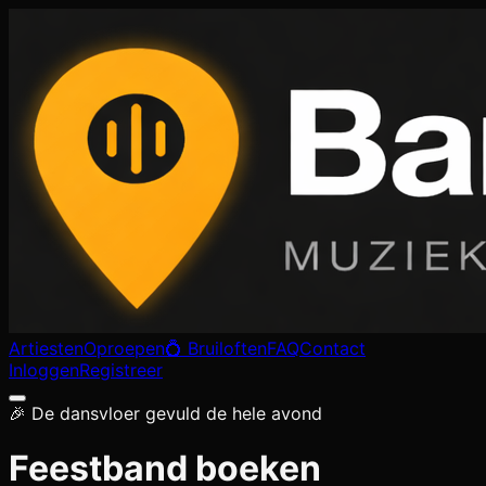
Artiesten
Oproepen
💍 Bruiloften
FAQ
Contact
Inloggen
Registreer
🎉 De dansvloer gevuld de hele avond
Feestband boeken