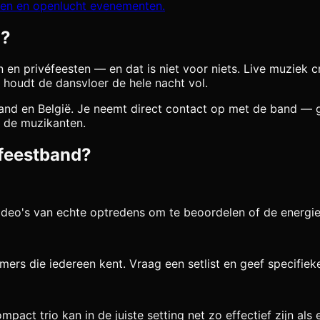
ten en openlucht evenementen.
n?
 en privéfeesten — en dat is niet voor niets. Live muziek c
 houdt de dansvloer de hele nacht vol.
rland en België. Je neemt direct contact op met de band —
r de muzikanten.
 feestband?
 video's van echte optredens om te beoordelen of de energi
ers die iedereen kent. Vraag een setlist en geef specifiek
mpact trio kan in de juiste setting net zo effectief zijn al