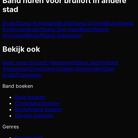
Band huren voor bruiloft in andere
stad
Bruiloftband
Rotterdam
Bruiloftband
Utrecht
Bruiloftband
Eindhoven
Bruiloftband
Den Haag
Bruiloftband
Groningen
Bruiloftband
Antwerpen
Bekijk ook
Band huren bruiloft (Nederland)
Band bedrijfsfeest
Amsterdam
Coverband boeken Amsterdam
Open
bruiloftoproepen
Band boeken
Band boeken
Coverband boeken
Bruiloftband boeken
Oproep plaatsen
Genres
Coverbands