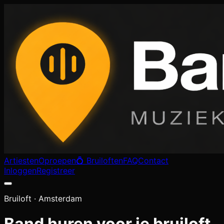
Artiesten
Oproepen
💍 Bruiloften
FAQ
Contact
Inloggen
Registreer
Bruiloft ·
Amsterdam
Band huren voor je bruiloft