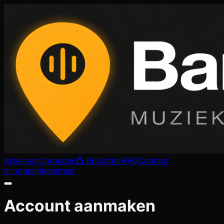
Artiesten
Oproepen
💍 Bruiloften
FAQ
Contact
Inloggen
Registreer
Account aanmaken