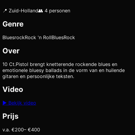
📍
Zuid-Holland
👥
4
personen
Genre
Bluesrock
Rock 'n Roll
Blues
Rock
Over
10 Ct.Pistol brengt knetterende rockende blues en
emotionele bluesy ballads in de vorm van en huilende
gitaren en persoonlijke teksten.
Video
▶
Bekijk video
Prijs
v.a. €
200
– €
400