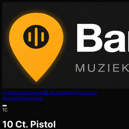
Artiesten
Oproepen
💍 Bruiloften
FAQ
Contact
Inloggen
Registreer
1C
10 Ct. Pistol