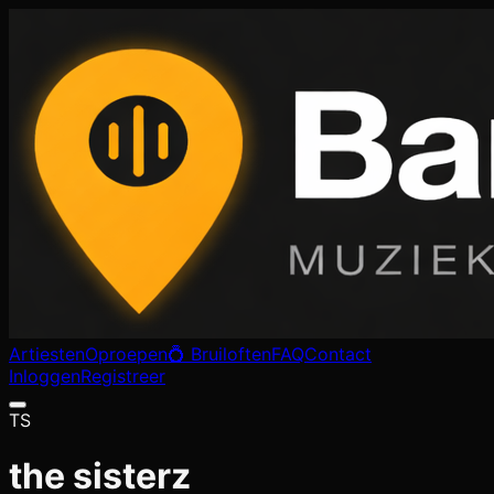
Artiesten
Oproepen
💍 Bruiloften
FAQ
Contact
Inloggen
Registreer
TS
the sisterz