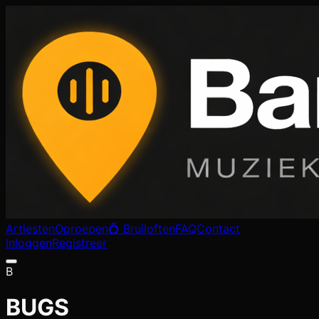
Artiesten
Oproepen
💍 Bruiloften
FAQ
Contact
Inloggen
Registreer
B
BUGS