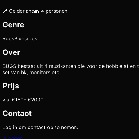
📍
Gelderland
👥
4
personen
Genre
Rock
Bluesrock
Over
BUGS bestaat uit 4 muzikanten die voor de hobbie af en t
set van hk, monitors etc.
Prijs
v.a. €
150
– €
2000
Contact
Log in om contact op te nemen.
Inloggen