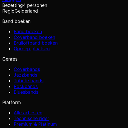
Bezetting
4 personen
Regio
Gelderland
Band boeken
Band boeken
Coverband boeken
Bruiloftband boeken
Oproep plaatsen
Genres
Coverbands
Jazzbands
Tribute bands
Rockbands
Bluesbands
Platform
Alle artiesten
Technische rider
Premium & Platinum