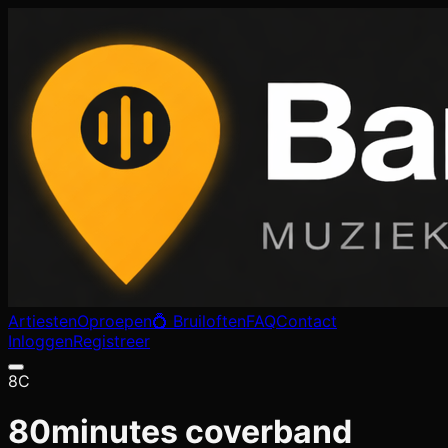
Artiesten
Oproepen
💍 Bruiloften
FAQ
Contact
Inloggen
Registreer
8C
80minutes coverband