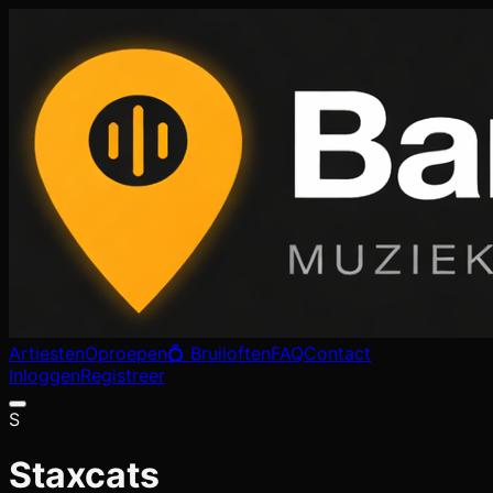
Artiesten
Oproepen
💍 Bruiloften
FAQ
Contact
Inloggen
Registreer
S
Staxcats