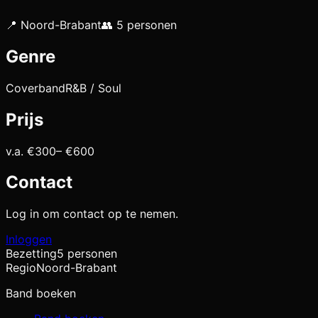
📍
Noord-Brabant
👥
5
personen
Genre
Coverband
R&B / Soul
Prijs
v.a. €
300
– €
600
Contact
Log in om contact op te nemen.
Inloggen
Bezetting
5 personen
Regio
Noord-Brabant
Band boeken