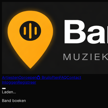
Artiesten
Oproepen
💍 Bruiloften
FAQ
Contact
Inloggen
Registreer
Laden...
Band boeken